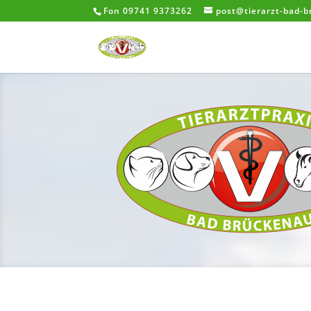
Fon 09741 9373262
post@tierarzt-bad-