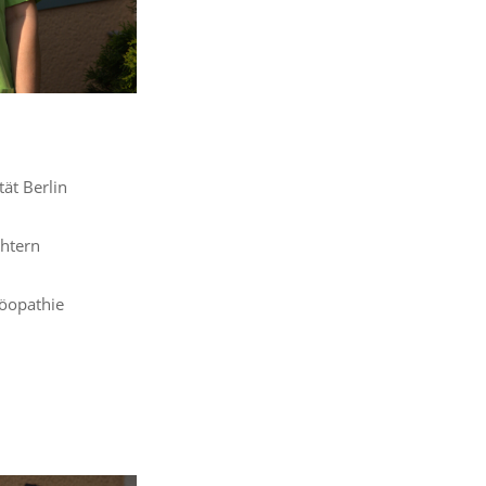
ät Berlin
chtern
opathie