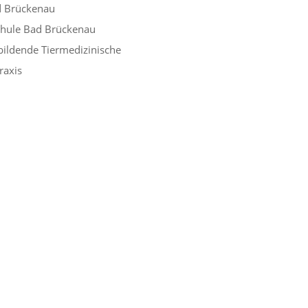
d Brückenau
chule Bad Brückenau
ildende Tiermedizinische
raxis