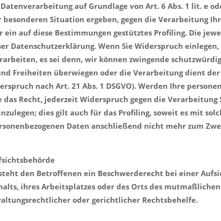
atenverarbeitung auf Grundlage von Art. 6 Abs. 1 lit. e ode
rer besonderen Situation ergeben, gegen die Verarbeitung 
r ein auf diese Bestimmungen gestütztes Profiling. Die jew
er Datenschutzerklärung. Wenn Sie Widerspruch einlegen,
arbeiten, es sei denn, wir können zwingende schutzwürdig
 und Freiheiten überwiegen oder die Verarbeitung dient d
erspruch nach Art. 21 Abs. 1 DSGVO). Werden Ihre persone
e das Recht, jederzeit Widerspruch gegen die Verarbeitung
ulegen; dies gilt auch für das Profiling, soweit es mit so
ersonenbezogenen Daten anschließend nicht mehr zum Zw
fsichtsbehörde
steht den Betroffenen ein Beschwerderecht bei einer Aufs
halts, ihres Arbeitsplatzes oder des Orts des mutmaßliche
ltungsrechtlicher oder gerichtlicher Rechtsbehelfe.