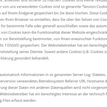
der von uns verwendeten Cookies sind so genannte “Session-Cooki
 auf Ihrem Endgerät gespeichert bis Sie diese löschen. Diese Co
n Ihren Browser so einstellen, dass Sie über das Setzen von Co
s für bestimmte Fälle oder generell ausschließen sowie das auto
g von Cookies kann die Funktionalität dieser Website eingeschränk
zur Bereitstellung bestimmter, von Ihnen erwünschter Funktione
lit. f DSGVO gespeichert. Der Websitebetreiber hat ein berechtig
reitstellung seiner Dienste. Soweit andere Cookies (z.B. Cookies z
rklärung gesondert behandelt.
 automatisch Informationen in so genannten Server-Log- Dateien,
serversion verwendetes Betriebssystem Referrer URL Hostname d
ung dieser Daten mit anderen Datenquellen wird nicht vorgenomm
 Websitebetreiber hat ein berechtigtes Interesse an der technisch
g-Files erfasst werden.