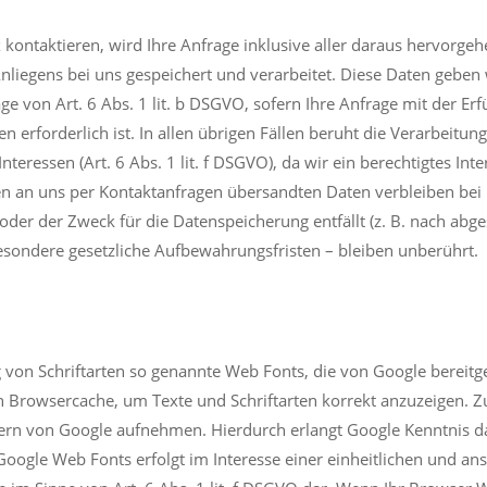
ax kontaktieren, wird Ihre Anfrage inklusive aller daraus hervo
liegens bei uns gespeichert und verarbeitet. Diese Daten geben wi
age von Art. 6 Abs. 1 lit. b DSGVO, sofern Ihre Anfrage mit der 
forderlich ist. In allen übrigen Fällen beruht die Verarbeitung au
teressen (Art. 6 Abs. 1 lit. f DSGVO), da wir ein berechtigtes Int
n an uns per Kontaktanfragen übersandten Daten verbleiben bei u
oder der Zweck für die Datenspeicherung entfällt (z. B. nach abg
sondere gesetzliche Aufbewahrungsfristen – bleiben unberührt.
ng von Schriftarten so genannte Web Fonts, die von Google bereitge
en Browsercache, um Texte und Schriftarten korrekt anzuzeigen.
rn von Google aufnehmen. Hierdurch erlangt Google Kenntnis dar
oogle Web Fonts erfolgt im Interesse einer einheitlichen und an