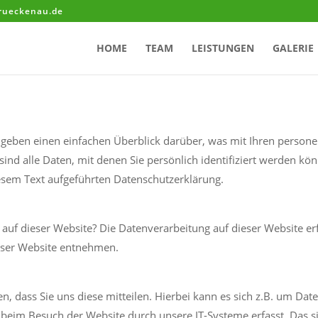
brueckenau.de
HOME
TEAM
LEISTUNGEN
GALERIE
geben einen einfachen Überblick darüber, was mit Ihren person
nd alle Daten, mit denen Sie persönlich identifiziert werden k
esem Text aufgeführten Datenschutzerklärung.
g auf dieser Website? Die Datenverarbeitung auf dieser Website e
ser Website entnehmen.
 dass Sie uns diese mitteilen. Hierbei kann es sich z.B. um Date
eim Besuch der Website durch unsere IT-Systeme erfasst. Das sin